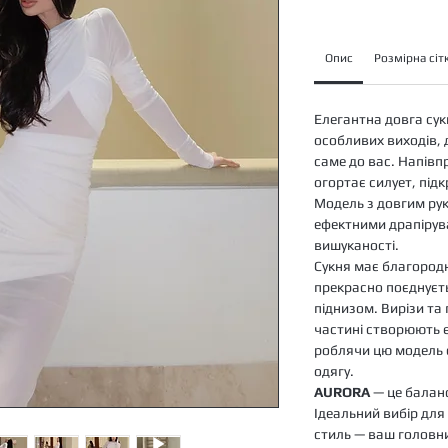
Опис
Розмірна сіт
Елегантна довга су
особливих виходів, 
саме до вас. Напівп
огортає силует, підк
Модель з довгим рук
ефектними драпірув
вишуканості.
Сукня має благородн
прекрасно поєднуєт
піднизом. Вирізи та
частині створюють е
роблячи цю модель 
одягу.
AURORA
— це баланс
Ідеальний вибір для 
стиль — ваш головн