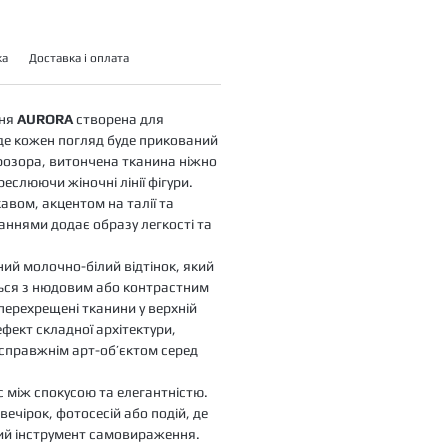
ка
Доставка і оплата
кня
AURORA
створена для
де кожен погляд буде прикований
розора, витончена тканина ніжно
реслюючи жіночні лінії фігури.
авом, акцентом на талії та
аннями додає образу легкості та
ий молочно-білий відтінок, який
ься з нюдовим або контрастним
 перехрещені тканини у верхній
фект складної архітектури,
справжнім арт-об’єктом серед
 між спокусою та елегантністю.
вечірок, фотосесій або подій, де
ий інструмент самовираження.