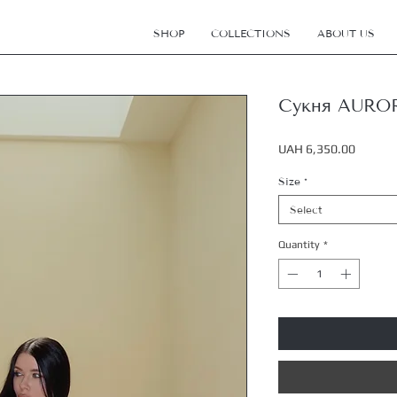
SHOP
COLLECTIONS
ABOUT US
Сукня AURO
Price
UAH 6,350.00
Size
*
Select
Quantity
*