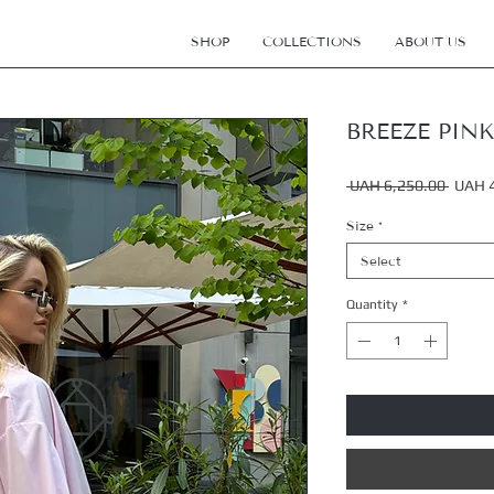
SHOP
COLLECTIONS
ABOUT US
BREEZE PINK 
Regula
 UAH 6,250.00 
UAH 
Price
Size
*
Select
Quantity
*