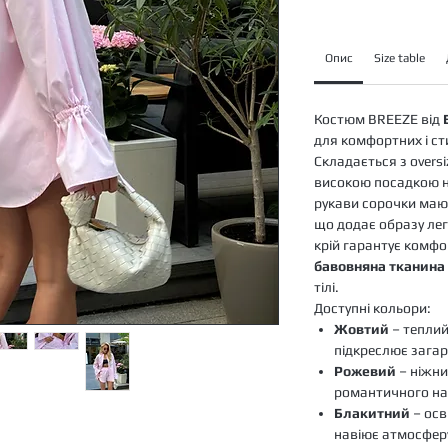
Опис
Size table
Костюм BREEZE від
для комфортних і сти
Складається з oversi
високою посадкою на
рукави сорочки мают
що додає образу легк
крій гарантує комфор
бавовняна тканина
тілі.
Доступні кольори:
Жовтий
– теплий
підкреслює загар
Рожевий
– ніжни
романтичного на
Блакитний
– осв
навіює атмосферу