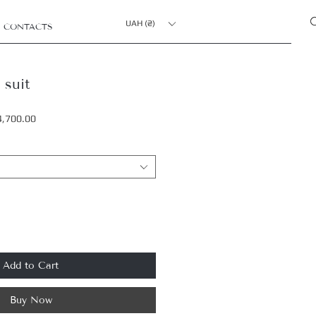
UAH (₴)
CONTACTS
suit
r
Sale
4,700.00
Price
Add to Cart
Buy Now