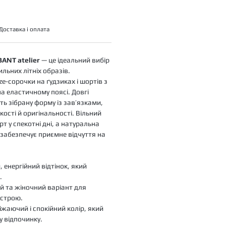
Доставка і оплата
BANT atelier
— це ідеальний вибір
льних літніх образів.
ze-сорочки на ґудзиках і шортів з
 еластичному поясі. Довгі
ь зібрану форму із зав’язками,
ості й оригінальності. Вільний
т у спекотні дні, а натуральна
забезпечує приємне відчуття на
, енергійний відтінок, який
.
й та жіночний варіант для
строю.
іжаючий і спокійний колір, який
 відпочинку.