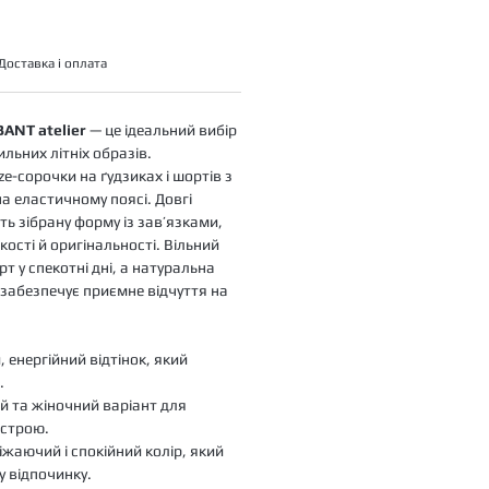
Доставка і оплата
BANT atelier
— це ідеальний вибір
льних літніх образів.
ze-сорочки на ґудзиках і шортів з
 еластичному поясі. Довгі
ь зібрану форму із зав’язками,
ості й оригінальності. Вільний
т у спекотні дні, а натуральна
забезпечує приємне відчуття на
, енергійний відтінок, який
.
й та жіночний варіант для
строю.
іжаючий і спокійний колір, який
 відпочинку.