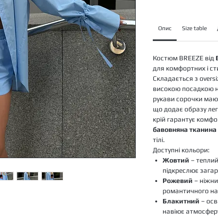
Опис
Size table
Костюм BREEZE від
для комфортних і сти
Складається з oversi
високою посадкою на
рукави сорочки мают
що додає образу легк
крій гарантує комфор
бавовняна тканина
тілі.
Доступні кольори:
Жовтий
– теплий
підкреслює загар
Рожевий
– ніжни
романтичного на
Блакитний
– осв
навіює атмосферу