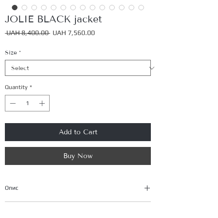
JOLIE BLACK jacket
Regular
Sale
 UAH 8,400.00 
UAH 7,560.00
Price
Price
Size
*
Quantity
*
Add to Cart
Buy Now
Опис
Костюм
JOLIE
від
BANT atelier
— втілення
Size table
бездоганної елегантності та сучасної