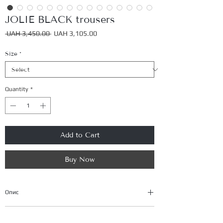
JOLIE BLACK trousers
Regular
Sale
 UAH 3,450.00 
UAH 3,105.00
Price
Price
Size
*
Quantity
*
Add to Cart
Buy Now
Опис
Костюм
JOLIE
від
BANT atelier
— втілення
Size table
бездоганної елегантності та сучасної