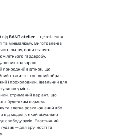
A
від
BANT atelier
— це втілення
і та мінімалізму. Виготовлені з
чого льону, вони стануть
ом літнього гардеробу.
туальних кольорах:
й природний відтінок, що
йний та життєствердний образ.
кий і прохолодний, ідеальний для
гулянок у місті.
ний, стриманий варіант, що
ся з будь-яким верхом.
ку та злегка розкльошений або
о від моделі), який візуально
ує свободу рухів. Еластичний
 гудзик — для зручності та
у.