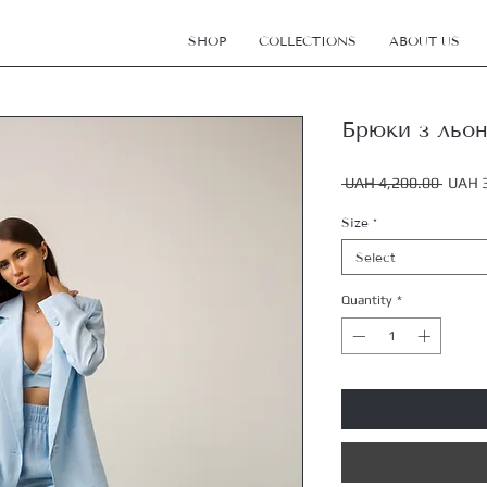
SHOP
COLLECTIONS
ABOUT US
Брюки з льо
Regula
 UAH 4,200.00 
UAH 
Price
Size
*
Select
Quantity
*