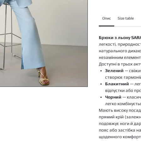
Опис
Size table
Брюки з льону SAR
легкості, природност
натурального дихаю
незамінним елемент
Доступні в трьох ак
Зелений
— свіжи
створює гармоні
Блакитний
— лег
відпустки або про
Чорний
— класич
легко комбінуєть
Мають високу посад
прямий крій (залежн
подовжує ноги й дар
пояс або застібка на
щоденного комфорт