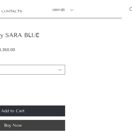
UAH (₴)
CONTACTS
ну SARA BLUE
r
Sale
3,360.00
Price
Add to Cart
Buy Now