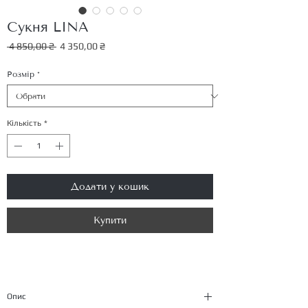
Сукня LINA
Звичайна
За
 4 850,00 ₴ 
4 350,00 ₴
ціна
розпродажем
Розмір
*
Кількість
*
Додати у кошик
Купити
Опис