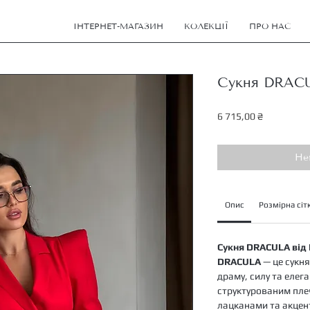
ІНТЕРНЕТ-МАГАЗИН
КОЛЕКЦІЇ
ПРО НАС
Сукня DRAC
Ціна
6 715,00 ₴
Не
Опис
Розмірна сіт
Сукня DRACULA від 
DRACULA
— це сукня
драму, силу та елега
структурованим плеч
лацканами та акцент