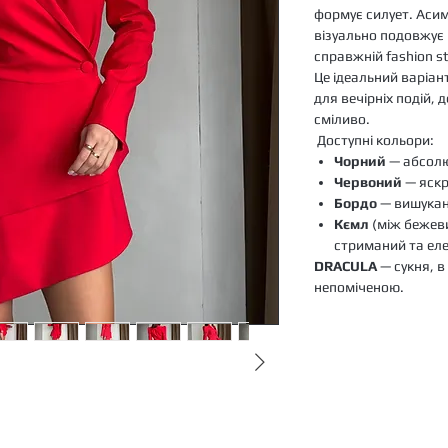
формує силует. Аси
візуально подовжує
справжній fashion s
Це ідеальний варіант
для вечірніх подій, 
сміливо.
Доступні кольори:
Чорний
— абсолю
Червоний
— яскр
Бордо
— вишукани
Кємл
(між бежев
стриманий та ел
DRACULA
— сукня, 
непоміченою.