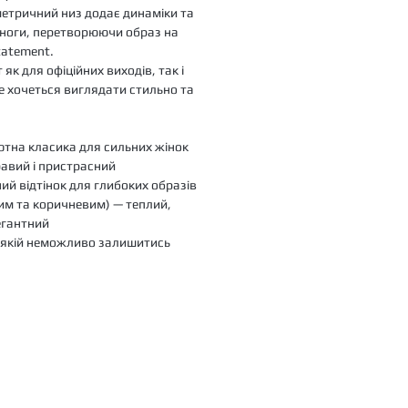
метричний низ додає динаміки та
 ноги, перетворюючи образ на
tatement.
 як для офіційних виходів, так і
де хочеться виглядати стильно та
тна класика для сильних жінок
авий і пристрасний
й відтінок для глибоких образів
им та коричневим) — теплий,
егантний
в якій неможливо залишитись