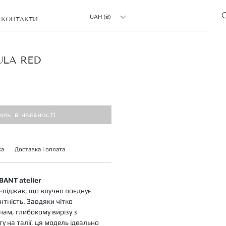
UAH (₴)
КОНТАКТИ
ULA RED
має в наявності
ка
Доставка і оплата
BANT atelier
-піджак, що влучно поєднує
нтність. Завдяки чітко
ам, глибокому вирізу з
у на талії, ця модель ідеально