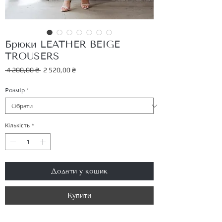
Брюки LEATHER BEIGE
TROUSERS
Звичайна
За
 4 200,00 ₴ 
2 520,00 ₴
ціна
розпродажем
Розмір
*
Кількість
*
Додати у кошик
Купити